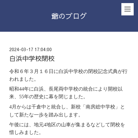
爺のブログ
2024-03-17 17:04:00
白浜中学校閉校
令和６年３月１６日に白浜中学校の閉校記念式典が行
われました。
昭和
44
年に白浜、長尾両中学校の統合により開校以
来、
55
年の歴史に幕を閉じました。
4
月からは千倉中と統合し、新校「南房総中学校」と
して新たな一歩を踏み出します。
午後には、地元
4
地区の山車が集まるなどして閉校を
惜しみました。