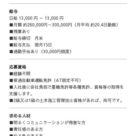
給与
日給 13,000 円 ～ 13,000 円
■月額 約260,000円～300,000円（月平均 約20.4日勤務）
■残業あり
■給与締切 月末
■給与支払 翌月15日
■通勤手当あり（30,000円限度）
応募資格
■経験不問
■普通自動車運転免許（AT限定不可）
■入社後に会社負担で重機免許等各種免許、資格等の取得を
支援します。
■2級又は1級の土木施工管理技士資格があれば、尚可です。
求める人材
■明るくコミュニケーションが得意な方
■責任感のある方
■やる気のある方