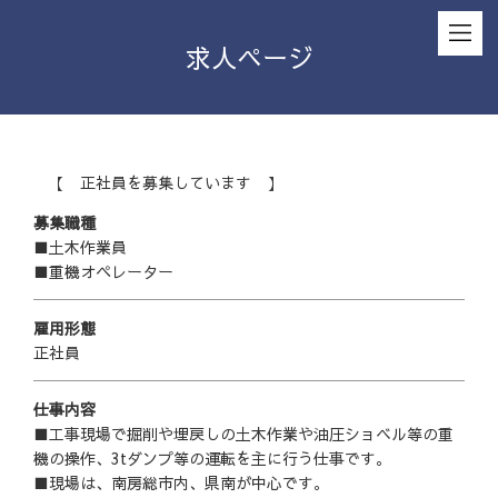
求人ページ
【 正社員を募集しています 】
募集職種
■土木作業員
■重機オペレーター
雇用形態
正社員
仕事内容
■工事現場で掘削や埋戻しの土木作業や油圧ショベル等の重
機の操作、3tダンプ等の運転を主に行う仕事です。
■現場は、南房総市内、県南が中心です。