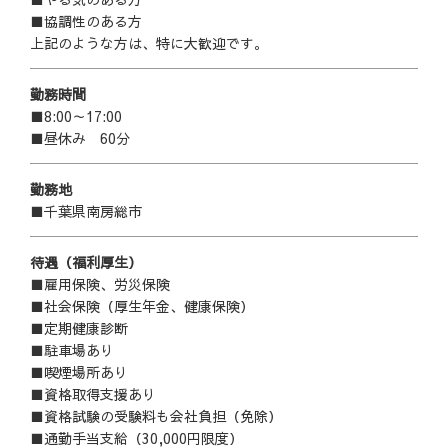
■協調性のある方
上記のような方は、特に大歓迎です。
勤務時間
■8:00～17:00
■昼休み 60分
勤務地
■千葉県南房総市
待遇（福利厚生）
■雇用保険、労災保険
■社会保険（厚生年金、健康保険）
■定期健康診断
■駐車場あり
■喫煙場所あり
■資格取得支援あり
■資格試験の受験料も会社負担（免除）
■通勤手当支給（30,000円限度）