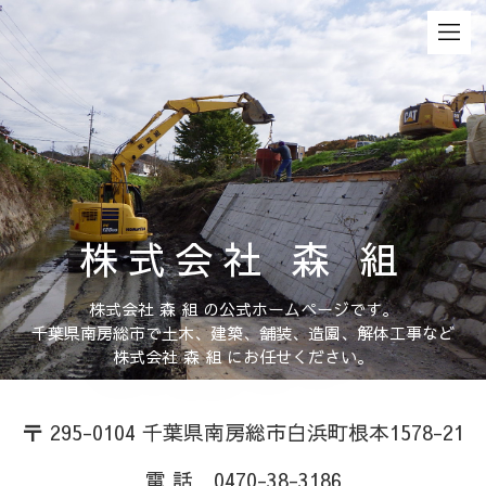
株式会社 森 組
株式会社 森 組 の公式ホームページです。
千葉県南房総市で土木、建築、舗装、造園、解体工事など
株式会社 森 組 にお任せください。
〒 295-0104 千葉県南房総市白浜町根本1578-21
電 話 0470-38-3186